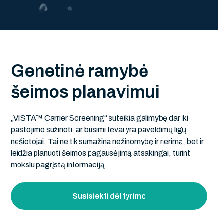
G
e
n
e
t
i
n
ė
r
a
m
y
b
ė
š
e
i
m
o
s
p
l
a
n
a
v
i
m
u
i
„VISTA™ Carrier Screening“ suteikia galimybę dar iki
pastojimo sužinoti, ar būsimi tėvai yra paveldimų ligų
nešiotojai. Tai ne tik sumažina nežinomybę ir nerimą, bet ir
leidžia planuoti šeimos pagausėjimą atsakingai, turint
mokslu pagrįstą informaciją.
Susisiekti dėl tyrimo