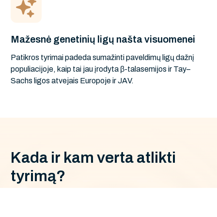
Mažesnė genetinių ligų našta visuomenei
Patikros tyrimai padeda sumažinti paveldimų ligų dažnį
populiacijoje, kaip tai jau įrodyta β-talasemijos ir Tay–
Sachs ligos atvejais Europoje ir JAV.
K
a
d
a
i
r
k
a
m
v
e
r
t
a
a
t
l
i
k
t
i
t
y
r
i
m
ą
?