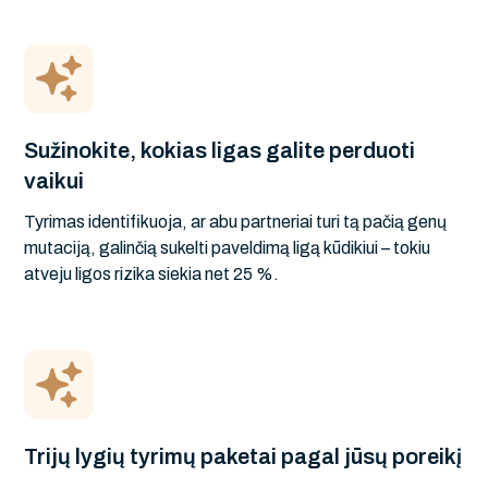
Sužinokite, kokias ligas galite perduoti
vaikui
Tyrimas identifikuoja, ar abu partneriai turi tą pačią genų
mutaciją, galinčią sukelti paveldimą ligą kūdikiui – tokiu
atveju ligos rizika siekia net 25 %.
Trijų lygių tyrimų paketai pagal jūsų poreikį