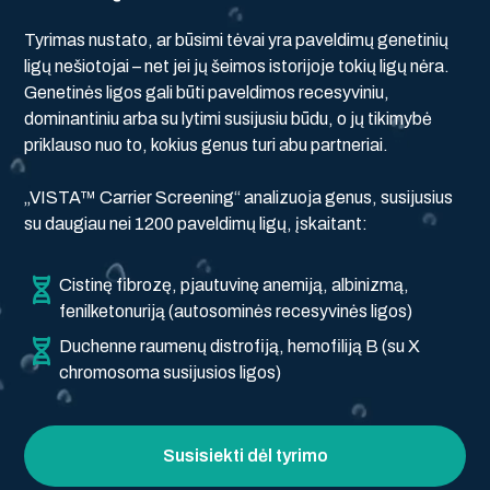
Tyrimas nustato, ar būsimi tėvai yra paveldimų genetinių
ligų nešiotojai – net jei jų šeimos istorijoje tokių ligų nėra.
Genetinės ligos gali būti paveldimos recesyviniu,
dominantiniu arba su lytimi susijusiu būdu, o jų tikimybė
priklauso nuo to, kokius genus turi abu partneriai.
„VISTA™ Carrier Screening“ analizuoja genus, susijusius
su daugiau nei 1200 paveldimų ligų, įskaitant:
Cistinę fibrozę, pjautuvinę anemiją, albinizmą,
fenilketonuriją (autosominės recesyvinės ligos)
Duchenne raumenų distrofiją, hemofiliją B (su X
chromosoma susijusios ligos)
Susisiekti dėl tyrimo