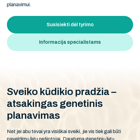
planavimui.
Susisiekti dėl tyrimo
Informacija specialistams
S
v
e
i
k
o
k
ū
d
i
k
i
o
p
r
a
d
ž
i
a
–
a
t
s
a
k
i
n
g
a
s
g
e
n
e
t
i
n
i
s
p
l
a
n
a
v
i
m
a
s
Net jei abu tėvai yra visiškai sveiki, jie vis tiek gali būti
paveldimų ligų nešiotojai. Dauguma genetinių ligų