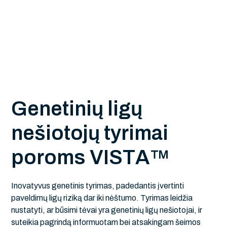
G
e
n
e
t
i
n
i
ų
l
i
g
ų
n
e
š
i
o
t
o
j
ų
t
y
r
i
m
a
i
p
o
r
o
m
s
V
I
S
T
A
™
Inovatyvus genetinis tyrimas, padedantis įvertinti
paveldimų ligų riziką dar iki nėštumo. Tyrimas leidžia
nustatyti, ar būsimi tėvai yra genetinių ligų nešiotojai, ir
suteikia pagrindą informuotam bei atsakingam šeimos