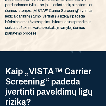
perduodamos tyliai – be jokių ankstesnių simptomų ar
šeimos istorijos. „VISTA™ Carrier Screening“ tyrimas
leidžia dar iki nėštumo įvertinti šią riziką ir padeda
būsimiesiems tėvams priimti informuotus sprendimus,
siekiant užtikrinti vaiko sveikatą ir ramybę šeimos
planavimo procese.
K
a
i
p
„
V
I
S
T
A
™
C
a
r
r
i
e
r
S
c
r
e
e
n
i
n
g
“
p
a
d
e
d
a
į
v
e
r
t
i
n
t
i
p
a
v
e
l
d
i
m
ų
l
i
g
ų
r
i
z
i
k
ą
?