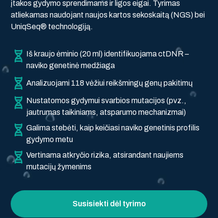
įtakos gydymo sprendimams ir ligos eigai. Tyrimas
atliekamas naudojant naujos kartos sekoskaitą (NGS) bei
UniqSeq® technologiją.
Iš kraujo ėminio (20 ml) identifikuojama ctDNR –
naviko genetinė medžiaga
Analizuojami 118 vėžiui reikšmingų genų pakitimų
Nustatomos gydymui svarbios mutacijos (pvz.,
jautrumas taikiniams, atsparumo mechanizmai)
Galima stebėti, kaip keičiasi naviko genetinis profilis
gydymo metu
Vertinama atkryčio rizika, atsirandant naujiems
mutacijų žymenims
Susisiekti dėl tyrimo