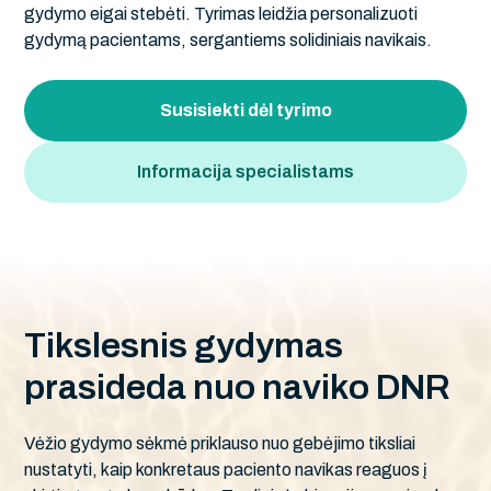
gydymo eigai stebėti. Tyrimas leidžia personalizuoti
gydymą pacientams, sergantiems solidiniais navikais.
Susisiekti dėl tyrimo
Informacija specialistams
T
i
k
s
l
e
s
n
i
s
g
y
d
y
m
a
s
p
r
a
s
i
d
e
d
a
n
u
o
n
a
v
i
k
o
D
N
R
Vėžio gydymo sėkmė priklauso nuo gebėjimo tiksliai
nustatyti, kaip konkretaus paciento navikas reaguos į