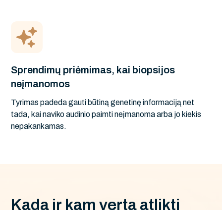
Sprendimų priėmimas, kai biopsijos
neįmanomos
Tyrimas padeda gauti būtiną genetinę informaciją net
tada, kai naviko audinio paimti neįmanoma arba jo kiekis
nepakankamas.
K
a
d
a
i
r
k
a
m
v
e
r
t
a
a
t
l
i
k
t
i