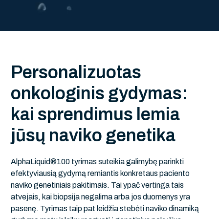
P
e
r
s
o
n
a
l
i
z
u
o
t
a
s
o
n
k
o
l
o
g
i
n
i
s
g
y
d
y
m
a
s
:
k
a
i
s
p
r
e
n
d
i
m
u
s
l
e
m
i
a
j
ū
s
ų
n
a
v
i
k
o
g
e
n
e
t
i
k
a
AlphaLiquid®100 tyrimas suteikia galimybę parinkti
efektyviausią gydymą remiantis konkretaus paciento
naviko genetiniais pakitimais. Tai ypač vertinga tais
atvejais, kai biopsija negalima arba jos duomenys yra
pasenę. Tyrimas taip pat leidžia stebėti naviko dinamiką