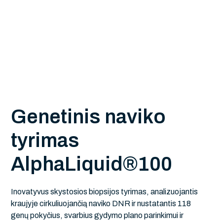
G
e
n
e
t
i
n
i
s
n
a
v
i
k
o
t
y
r
i
m
a
s
A
l
p
h
a
L
i
q
u
i
d
®
1
0
0
Inovatyvus skystosios biopsijos tyrimas, analizuojantis
kraujyje cirkuliuojančią naviko DNR ir nustatantis 118
genų pokyčius, svarbius gydymo plano parinkimui ir