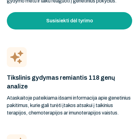
gydymo metu ir laiku reaguoti į genetinius pokyčius.
Susisiekti dėl tyrimo
Tikslinis gydymas remiantis 118 genų
analize
Ataskaitoje pateikiama išsami informacija apie genetinius
pakitimus, kurie gali turėti įtakos atsakui į taikinius
terapijos, chemoterapijos ar imunoterapijos vaistus.