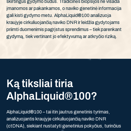
skirtingus gydymo būdus. Tradicinės biopsijos ne visada
įmanomos ar pakankamos, o naviko genetinė informacija
gali kisti gydymo metu. AlphaLiquid®100 analizuoja
kraujyje cirkuliuojančią naviko DNR ir leidžia gydytojams
priimti duomenimis pagrįstus sprendimus – tiek parenkant
gydymą, tiek vertinant jo efektyvumą ar atkryčio riziką.
K
ą
t
i
k
s
l
i
a
i
t
i
r
i
a
A
l
p
h
a
L
i
q
u
i
d
®
1
0
0
?
AlphaLiquid®100 – tai itin jautrus genetinis tyrimas,
analizuojantis kraujyje cirkuliuojančią naviko DNR
(ctDNA), siekiant nustatyti genetinius pokyčius, turinčius