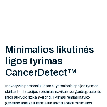
M
i
n
i
m
a
l
i
o
s
l
i
k
u
t
i
n
ė
s
l
i
g
o
s
t
y
r
i
m
a
s
C
a
n
c
e
r
D
e
t
e
c
t
™
Inovatyvus personalizuotas skystosios biopsijos tyrimas,
skirtas I–III stadijos solidiniais navikais sergančių pacientų
ligos atkryčio rizikai įvertinti. Tyrimas remiasi naviko
genetine analize ir leidžia itin anksti aptikti minimalios