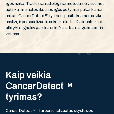
ligos rizika. Tradiciniai radiologiniai metodai ne visuomet
aptinka minimalios likutinės ligos požymius pakankamai
anksti. CancerDetect™ tyrimas, pasitelkdamas naviko
analizę ir personalizuotą sekoskaitą, leidžia identifikuoti
atkryčio signalus gerokai anksčiau – kai dar galima imtis
veiksmų.
K
a
i
p
v
e
i
k
i
a
C
a
n
c
e
r
D
e
t
e
c
t
™
t
y
r
i
m
a
s
?
CancerDetect™ – tai personalizuotas skystosios