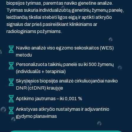
biopsijos tyrimas, paremtas naviko genetine analize.
Tyrimas sukuria individualizuotą genetinių žymenų panelę,
leidžiančią tiksliai stebėti ligos eigą ir aptikti atkryčio
signalus dar prieš pasireiškiant klinikiniams ar
radiologiniams požymiams.
Naviko analizė viso egzomo sekoskaitos (WES)
metodu
Personalizuota taikinių panelė su iki 500 žymenų
(individualūs + terapiniai)
Skystosios biopsijos analizė cirkuliuojančiai naviko
DNR (ctDNR) kraujyje
Aptikimo jautrumas – iki 0,001 %
Ankstyvas atkryčio nustatymas ir adjuvantinio
gydymo planavimas