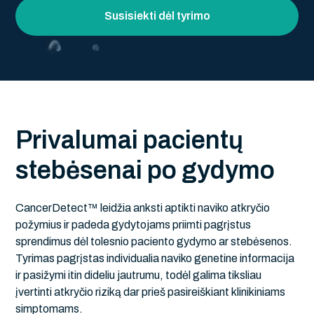
Susisiekti dėl tyrimo
P
r
i
v
a
l
u
m
a
i
p
a
c
i
e
n
t
ų
s
t
e
b
ė
s
e
n
a
i
p
o
g
y
d
y
m
o
CancerDetect™ leidžia anksti aptikti naviko atkryčio
požymius ir padeda gydytojams priimti pagrįstus
sprendimus dėl tolesnio paciento gydymo ar stebėsenos.
Tyrimas pagrįstas individualia naviko genetine informacija
ir pasižymi itin dideliu jautrumu, todėl galima tiksliau
įvertinti atkryčio riziką dar prieš pasireiškiant klinikiniams
simptomams.