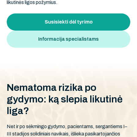
likutinės ligos požymius.
Susisiekti dėl tyrimo
Informacija specialistams
N
e
m
a
t
o
m
a
r
i
z
i
k
a
p
o
g
y
d
y
m
o
:
k
ą
s
l
e
p
i
a
l
i
k
u
t
i
n
ė
l
i
g
a
?
Net ir po sėkmingo gydymo, pacientams, sergantiems I–
III stadijos solidiniais navikais, išlieka pasikartojančios