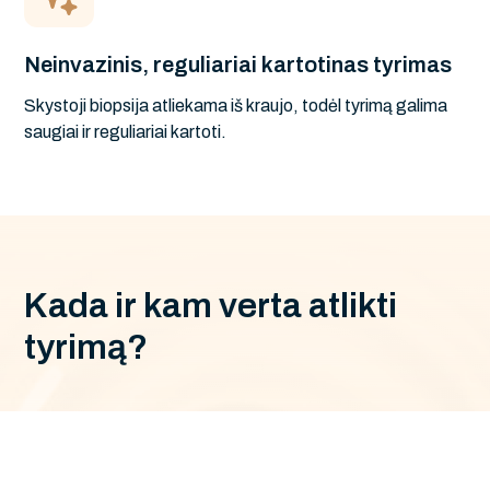
Neinvazinis, reguliariai kartotinas tyrimas
Skystoji biopsija atliekama iš kraujo, todėl tyrimą galima
saugiai ir reguliariai kartoti.
K
a
d
a
i
r
k
a
m
v
e
r
t
a
a
t
l
i
k
t
i
t
y
r
i
m
ą
?